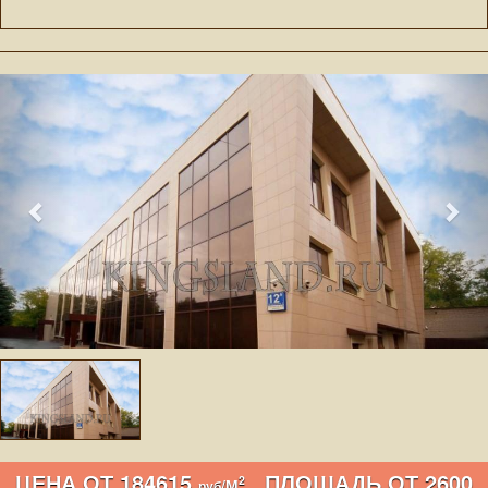
ЦЕНА ОТ 184615
ПЛОЩАДЬ ОТ 2600
2
/М
руб