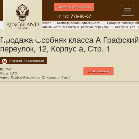
Заказать обратный звонок
Toggle
776-66-67
naviga
+7 (495)
Главная
Коммерческая недвижимость
Продажа помещений
Продажа Особняк класса A Графский переулок, 12, Корпус а, Стр. 1
Продажа Особняк класса A Графский
переулок, 12, Корпус а, Стр. 1
Рижская, Алексеевская
ID:
1746
Оставить заявку
Округ: ЦАО
Адрес: Графский переулок, 12, Корпус а, Стр. 1