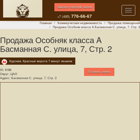
Заказать обратный звонок
Toggle
776-66-67
naviga
+7 (495)
Главная
Коммерческая недвижимость
Продажа помещений
Продажа Особняк класса A Басманная С. улица, 7, Стр. 2
Продажа Особняк класса A
Басманная С. улица, 7, Стр. 2
Курская, Красные ворота 7 минут пешком
ID:
6186
Оставить заявку
Округ: ЦАО
Адрес: Басманная С. улица, 7, Стр. 2