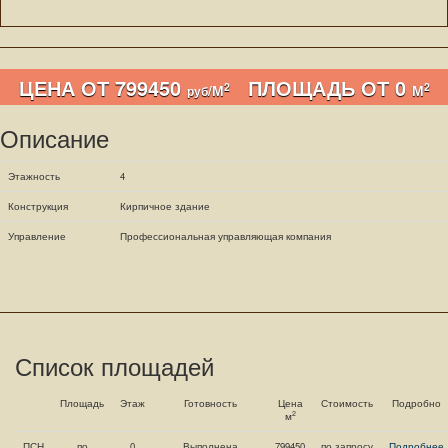
ЦЕНА ОТ 799450
ПЛОЩАДЬ ОТ 0
2
2
/М
М
руб
Описание
Этажность
4
Конструкция
Кирпичное здание
Управление
Профессиональная управляющая компания
Список площадей
Площадь
Этаж
Готовность
Цена
Стоимость
Подробно
2
м
ПСН
по
0
Выполнена
799450
по запросу
Подробнее