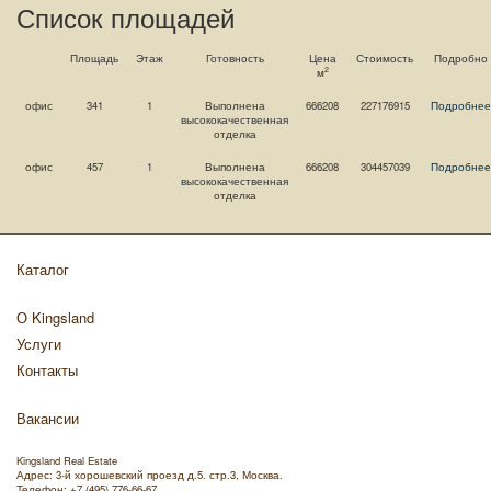
Список площадей
Площадь
Этаж
Готовность
Цена
Стоимость
Подробно
2
м
офис
341
1
Выполнена
666208
227176915
Подробнее
высококачественная
отделка
офис
457
1
Выполнена
666208
304457039
Подробнее
высококачественная
отделка
Каталог
О Kingsland
Услуги
Контакты
Вакансии
Kingsland Real Estate
Адрес:
3-й хорошевский проезд д.5. стр.3
,
Москва
.
Телефон:
+7 (495) 776-66-67
.