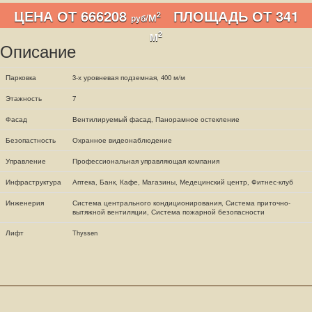
ЦЕНА ОТ 666208
ПЛОЩАДЬ ОТ 341
2
/М
руб
2
М
Описание
Парковка
3-х уровневая подземная, 400 м/м
Этажность
7
Фасад
Вентилируемый фасад, Панорамное остекление
Безопастность
Охранное видеонаблюдение
Управление
Профессиональная управляющая компания
Инфраструктура
Аптека, Банк, Кафе, Магазины, Медецинский центр, Фитнес-клуб
Инженерия
Система центрального кондиционирования, Система приточно-
вытяжной вентиляции, Система пожарной безопасности
Лифт
Thyssen