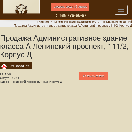
Заказать обратный звонок
Toggle
776-66-67
naviga
+7 (495)
Главная
Коммерческая недвижимость
Продажа помещений
Продажа Административное здание класса A Ленинский проспект, 111/2, Корпус Д
Продажа Административное здание
класса A Ленинский проспект, 111/2,
Корпус Д
Юго-западная
ID:
1729
Оставить заявку
Округ: ЮЗАО
Адрес: Ленинский проспект, 111/2, Корпус Д