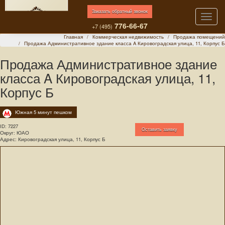
Заказать обратный звонок
Toggle
776-66-67
naviga
+7 (495)
Главная
Коммерческая недвижимость
Продажа помещений
Продажа Административное здание класса A Кировоградская улица, 11, Корпус Б
Продажа Административное здание
класса A Кировоградская улица, 11,
Корпус Б
Южная 5 минут пешком
ID:
7227
Оставить заявку
Округ: ЮАО
Адрес: Кировоградская улица, 11, Корпус Б