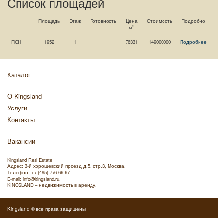
Список площадей
Площадь
Этаж
Готовность
Цена
Стоимость
Подробно
2
м
ПСН
1952
1
76331
149000000
Подробнее
Каталог
О Kingsland
Услуги
Контакты
Вакансии
Kingsland Real Estate
Адрес:
3-й хорошевский проезд д.5. стр.3
,
Москва
.
Телефон:
+7 (495) 776-66-67
.
E-mail:
info@kingsland.ru
.
KINGSLAND –
недвижимость в аренду
.
Kingsland
© все права защищены