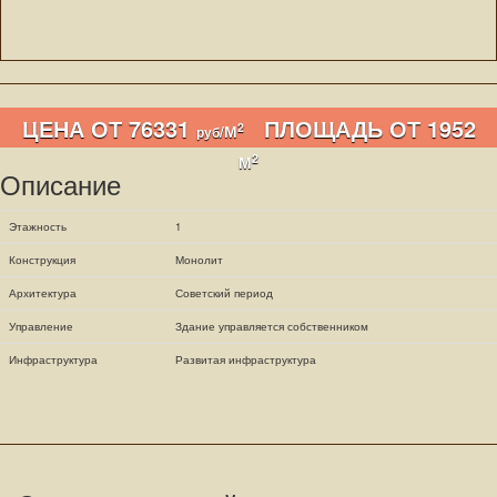
ЦЕНА ОТ 76331
ПЛОЩАДЬ ОТ 1952
2
/М
руб
2
М
Описание
Этажность
1
Конструкция
Монолит
Архитектура
Советский период
Управление
Здание управляется собственником
Инфраструктура
Развитая инфраструктура