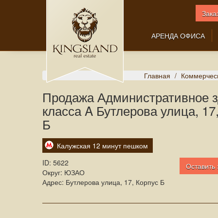
Зака
АРЕНДА ОФИСА
Главная
Коммерчес
Продажа Административное 
класса A Бутлерова улица, 17
Б
Калужская 12 минут пешком
ID:
5622
Оставить 
Округ: ЮЗАО
Адрес: Бутлерова улица, 17, Корпус Б